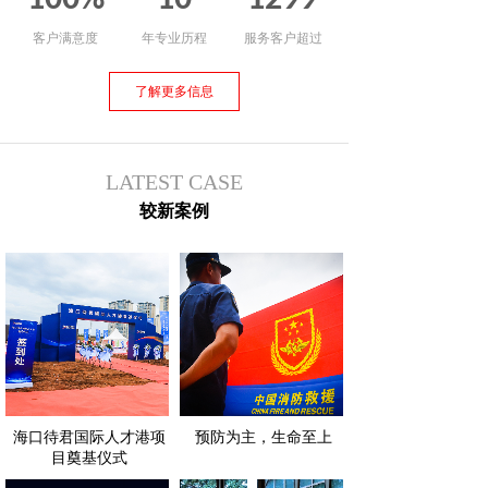
100%
10
1299
客户满意度
年专业历程
服务客户超过
了解更多信息
LATEST CASE
较新案例
海口待君国际人才港项
预防为主，生命至上
目奠基仪式