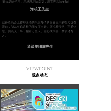
勤奋品味学习，用感恩品味幸福，用宽容品味年轮!
海核王先生
业务洽谈会上你那潇洒的风度热情的面容巨大的魄力犹在
眼前，我以有你这样的朋友而自豪。愿鸿雁传书，互通信
息。共谈天下事，相看万里人。虚心成大器，劲节见奇
才。
逍遥集团陈先生
VIEWPOINT
观点动态